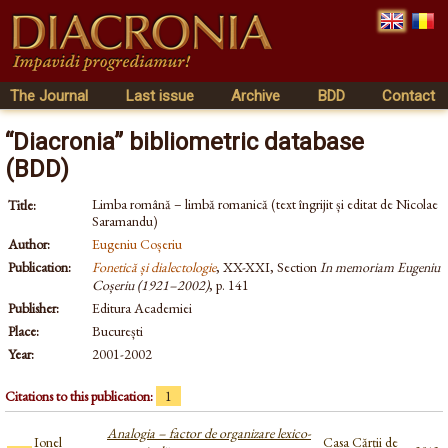
The Journal
Last issue
Archive
BDD
Contact
“Diacronia” bibliometric database
(BDD)
Limba română – limbă romanică (text îngrijit și editat de Nicolae
Title:
Saramandu)
Author:
Eugeniu Coșeriu
Publication:
Fonetică și dialectologie
, XX-XXI, Section
In memoriam Eugeniu
Coșeriu (1921–2002)
, p. 141
Publisher:
Editura Academiei
Place:
București
Year:
2001-2002
Citations to this publication:
1
Analogia – factor de organizare lexico-
Ionel
Casa Cărții de