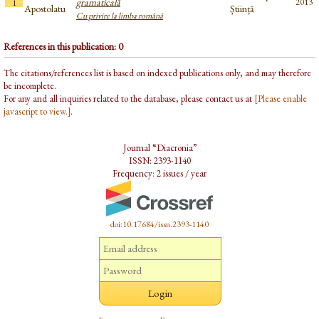
gramaticală
2013
1
Apostolatu
Știință
Cu privire la limba română
References in this publication: 0
The citations/references list is based on indexed publications only, and may therefore
be incomplete.
For any and all inquiries related to the database, please contact us at
[Please enable
javascript to view.]
.
Journal “Diacronia”
ISSN: 2393-1140
Frequency: 2 issues / year
doi:10.17684/issn.2393-1140