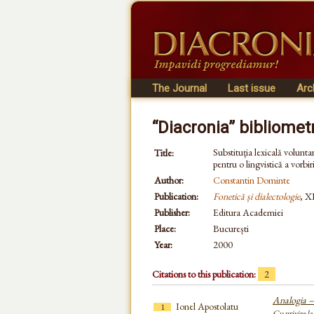
The Journal
Last issue
Arc
“Diacronia” bibliomet
Substituția lexicală volunta
Title:
pentru o lingvistică a vorbiri
Author:
Constantin Dominte
Publication:
Fonetică și dialectologie
, X
Publisher:
Editura Academiei
Place:
București
Year:
2000
Citations to this publication:
2
Analogia – 
Ionel Apostolatu
1
Cu privire l