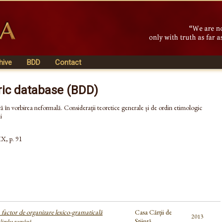
hive
BDD
Contact
ric database (BDD)
ră în vorbirea neformală. Considerații teoretice generale și de ordin etimologic
i
IX, p. 91
factor de organizare lexico-gramaticală
Casa Cărții de
2013
Știință
a limba română