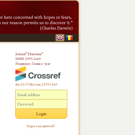
Journal “Diacronia”
ISSN: 2393-1140
Frequency: 2 issues / year
doi:10.17684/issn.2393-1140
Forgot your password?