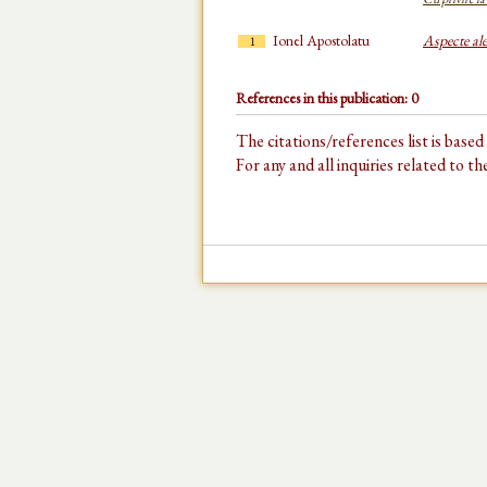
Ionel Apostolatu
Aspecte ale
1
References in this publication: 0
The citations/references list is base
For any and all inquiries related to t