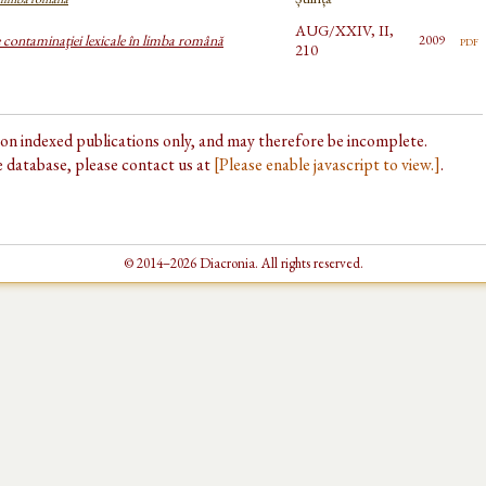
AUG/XXIV, II,
 contaminaţiei lexicale în limba română
pdf
2009
210
d on indexed publications only, and may therefore be incomplete.
he database, please contact us at
[Please enable javascript to view.]
.
© 2014–2026 Diacronia. All rights reserved.