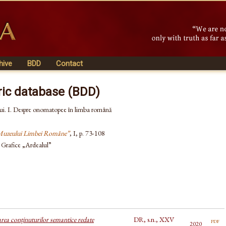
hive
BDD
Contact
ric database (BDD)
lui. I. Despre onomatopee în limba română
„Muzeului Limbei Române”
, I, p. 73-108
e Grafice „Ardealul”
a conținuturilor semantice redate
DR, s.n., XXV
pdf
2020