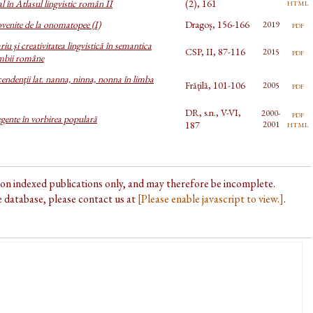
html
al în Atlasul lingvistic român II
(2), 161
venite de la onomatopee (I)
Dragoș, 156-166
pdf
2019
riu şi creativitatea lingvistică în semantica
CSP, II, 87-116
pdf
2015
limbii române
endenţii lat. nanna, ninna, nonna în limba
Frățilă, 101-106
pdf
2005
DR, s.n., V-VI,
2000-
pdf
regente în vorbirea populară
html
187
2001
d on indexed publications only, and may therefore be incomplete.
he database, please contact us at
[Please enable javascript to view.]
.