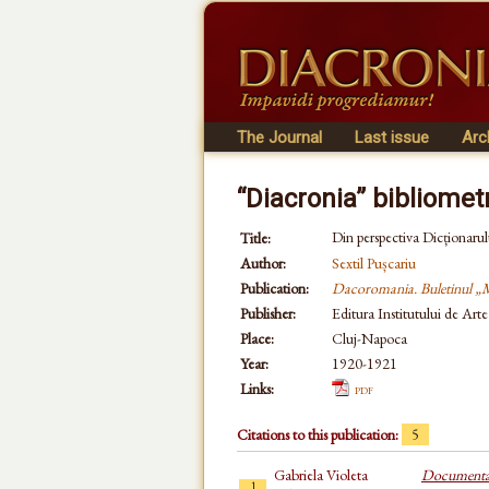
The Journal
Last issue
Arc
“Diacronia” bibliomet
Din perspectiva Dicționaru
Title:
Author:
Sextil Pușcariu
Publication:
Dacoromania. Buletinul 
Publisher:
Editura Institutului de Art
Place:
Cluj-Napoca
Year:
1920-1921
Links:
pdf
Citations to this publication:
5
Gabriela Violeta
Documentare
1