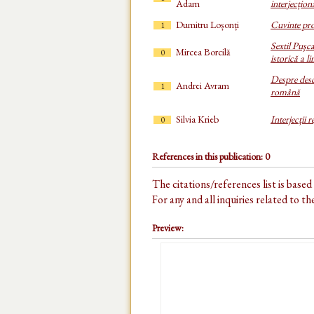
Adam
interjecțion
Dumitru Loșonți
Cuvinte pro
1
Sextil Puşca
Mircea Borcilă
0
istorică a 
Despre desc
Andrei Avram
1
română
Silvia Krieb
Interjecții 
0
References in this publication: 0
The citations/references list is base
For any and all inquiries related to t
Preview: