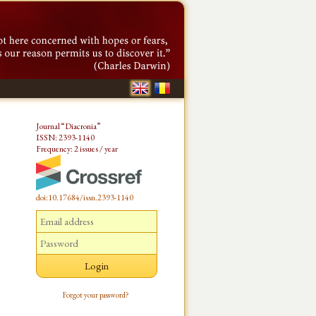
Journal “Diacronia”
ISSN: 2393-1140
Frequency: 2 issues / year
doi:10.17684/issn.2393-1140
Forgot your password?