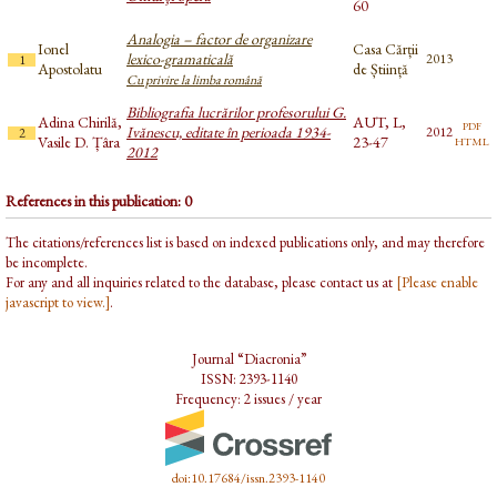
60
Analogia – factor de organizare
Ionel
Casa Cărții
lexico-gramaticală
2013
1
Apostolatu
de Știință
Cu privire la limba română
Bibliografia lucrărilor profesorului G.
Adina Chirilă,
AUT, L,
pdf
Ivănescu, editate în perioada 1934-
2012
2
html
Vasile D. Țâra
23-47
2012
References in this publication: 0
The citations/references list is based on indexed publications only, and may therefore
be incomplete.
For any and all inquiries related to the database, please contact us at
[Please enable
javascript to view.]
.
Journal “Diacronia”
ISSN: 2393-1140
Frequency: 2 issues / year
doi:10.17684/issn.2393-1140