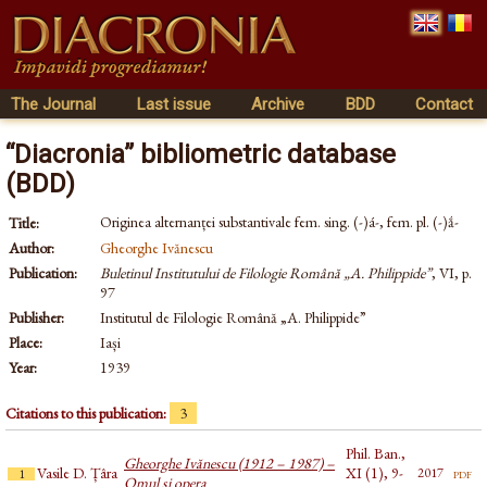
The Journal
Last issue
Archive
BDD
Contact
“Diacronia” bibliometric database
(BDD)
Originea alternanței substantivale fem. sing. (-)á-, fem. pl. (-)ắ-
Title:
Author:
Gheorghe Ivănescu
Publication:
Buletinul Institutului de Filologie Română „A. Philippide”
, VI, p.
97
Publisher:
Institutul de Filologie Română „A. Philippide”
Place:
Iași
Year:
1939
Citations to this publication:
3
Phil. Ban.,
Gheorghe Ivănescu (1912 – 1987) –
Vasile D. Țâra
XI (1), 9-
pdf
2017
1
Omul şi opera