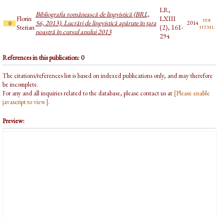
LR,
Bibliografia românească de lingvistică (BRL,
Florin
LXIII
pdf
56, 2013). Lucrări de lingvistică apărute în țara
2014
0
html
Sterian
(2), 161-
noastră în cursul anului 2013
294
References in this publication: 0
The citations/references list is based on indexed publications only, and may therefore
be incomplete.
For any and all inquiries related to the database, please contact us at
[Please enable
javascript to view.]
.
Preview: