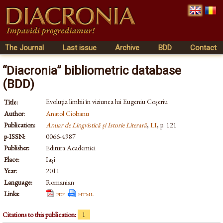
The Journal
Last issue
Archive
BDD
Contact
“Diacronia” bibliometric database
(BDD)
Evoluţia limbii în viziunea lui Eugeniu Coşeriu
Title:
Author:
Anatol Ciobanu
Publication:
Anuar de Lingvistică și Istorie Literară
,
LI
, p. 121
p-ISSN:
0066-4987
Publisher:
Editura Academiei
Place:
Iași
Year:
2011
Language:
Romanian
Links:
pdf
html
Citations to this publication:
1